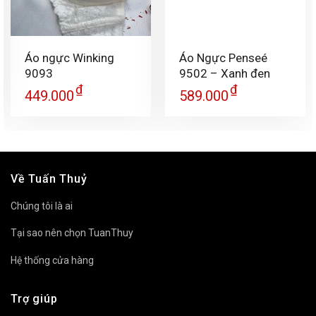
Áo ngực Winking
Áo Ngực Penseé
9093
9502 – Xanh đen
₫
₫
449.000
589.000
Về Tuấn Thuỷ
Chúng tôi là ai
Tại sao nên chọn TuanThuy
Hệ thống cửa hàng
Trợ giúp