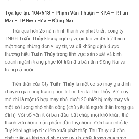
Tọa lạc tại: 104/518 – Phạm Văn Thuận – KP.4 – P.Tân
Mai – TP.Biên Hòa – Đồng Nai.
Trải qua hơn 26 năm hình thành và phát triển, công ty
TNHH
Tuấn Thủy
không ngừng vươn lên và đã trở thành
một trong những đơn vị uy tín, và đã khẳng định được
thương hiệu
Tuấn Thủy
trong lĩnh vực sản xuất và kinh
doanh ngành trang phục lót trên địa bàn tỉnh Đồng Nai và
trong cả nước.
Tiền thân của Cty
Tuấn Thủy
là một cơ sở may gia đình
chuyên gia công trang phục lót có tên là Thu Thủy. Với quy
mô chỉ là một tổ hợp may nhỏ, dưới 20 thiết bị máy may và
một số lượng nhỏ nhân công (chủ yếu là người thân trong gia
đình). Với số vốn ít ỏi ban đầu, bất chấp mọi khó khăn, thử
thách với những sản phẩm đầu tay,những đơn hàng nhỏ lẽ.
Tuy khởi nghiệp từ điểm xuất phát thấp Thu Thủy đã dần
phát triển và khẳng định được uy tín, chất lượng qua từng