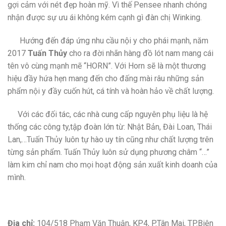
gợi cảm với nét đẹp hoàn mỹ. Vì thế Pensee nhanh chóng
nhận được sự ưu ái không kém cạnh gì đàn chị Winking.
Hướng đến đáp ứng nhu cầu nội y cho phái mạnh, năm
2017
Tuấn Thủy
cho ra đời nhãn hàng đồ lót nam mang cái
tên vô cùng mạnh mẽ “HORN”. Với Horn sẽ là một thương
hiệu đầy hứa hẹn mang đến cho đấng mài râu những sản
phẩm nội y đầy cuốn hút, cá tính và hoàn hảo về chất lượng.
Với các đối tác, các nhà cung cấp nguyên phụ liệu là hệ
thống các công ty,tập đoàn lớn từ: Nhật Bản, Đài Loan, Thái
Lan,…Tuấn Thủy luôn tự hào uy tín cũng như chất lượng trên
từng sản phẩm. Tuấn Thủy luôn sử dụng phương châm “…”
làm kim chỉ nam cho mọi hoạt động sản xuất kinh doanh của
mình.
Địa chỉ:
104/518 Phạm Văn Thuận, KP4, P.Tân Mai, TP.Biên