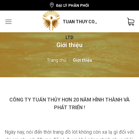
Skip
ĐẠI LÝ PHÂN PHỐI
to
content
Giới thiệu
Trang chủ
/
Giới thiệu
CÔNG TY TUẤN THỦY HƠN 20 NĂM HÌNH THÀNH VÀ
PHÁT TRIỂN !
Ngày nay, nói đến thời trang đồ lót không còn xa lạ gì đối với