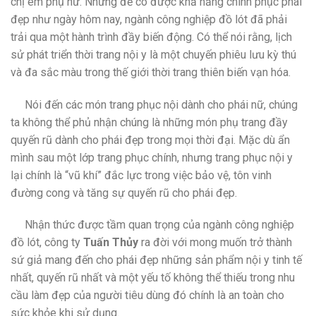
chị em phụ nữ. Nhưng để có được khả năng chinh phục phái
đẹp như ngày hôm nay, ngành công nghiệp đồ lót đã phải
trải qua một hành trình đầy biến động. Có thể nói rằng, lịch
sử phát triển thời trang nội y là một chuyến phiêu lưu kỳ thú
và đa sắc màu trong thế giới thời trang thiên biến vạn hóa.
Nói đến các món trang phục nội dành cho phái nữ, chúng
ta không thể phủ nhận chúng là những món phụ trang đầy
quyến rũ dành cho phái đẹp trong mọi thời đại. Mặc dù ẩn
mình sau một lớp trang phục chính, nhưng trang phục nội y
lại chính là “vũ khí” đắc lực trong việc bảo vệ, tôn vinh
đường cong và tăng sự quyến rũ cho phái đẹp.
Nhận thức được tầm quan trọng của ngành công nghiệp
đồ lót, công ty
Tuấn Thủy
ra đời với mong muốn trở thành
sứ giả mang đến cho phái đẹp những sản phẩm nội y tinh tế
nhất, quyến rũ nhất và một yếu tố không thể thiếu trong nhu
cầu làm đẹp của người tiêu dùng đó chính là an toàn cho
sức khỏe khi sử dụng.