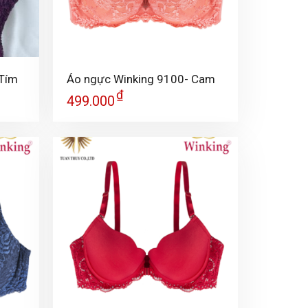
+
 Tím
Áo ngực Winking 9100- Cam
₫
499.000