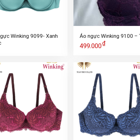
+
gực Winking 9099- Xanh
Áo ngực Winking 9100 –
c
₫
499.000