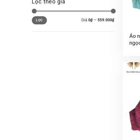
Lọc theo giá
Giá
0₫
—
559.000₫
+
LỌC
Áo n
ngọ