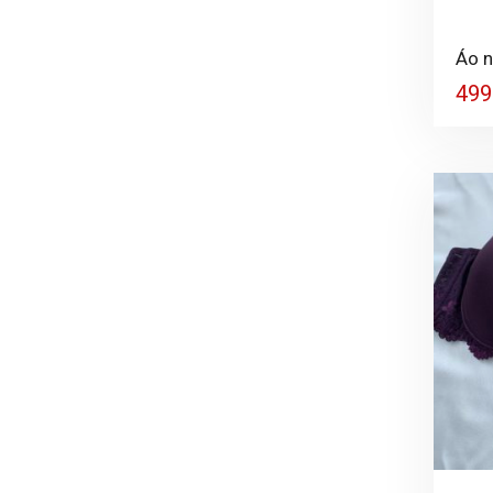
+
Áo n
499
+