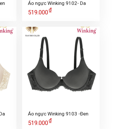
Đen
Áo ngực Winking 9102- Da
₫
519.000
+
 Da
Áo ngực Winking 9103 -Đen
₫
519.000