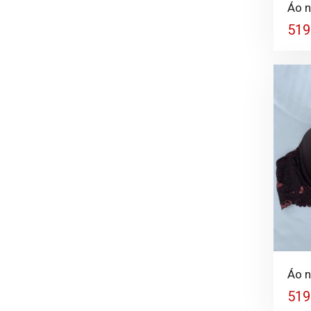
Áo n
519
+
Áo n
519