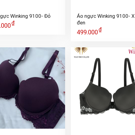
+
gực Winking 9100- Đỏ
Áo ngực Winking 9100- 
đen
₫
.000
₫
499.000
+