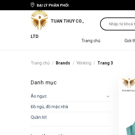
Skip
ĐẠI LÝ PHÂN PHỐI
to
content
Tìm
kiếm:
Trang chủ
Giới t
Trang chủ
/
Brands
/
Winking
/
Trang 3
Danh mục
Áo ngực
Đồ ngủ, đồ mặc nhà
Quần lót