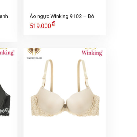
+
Xanh
Áo ngực Winking 9102 – Đỏ
₫
519.000
+