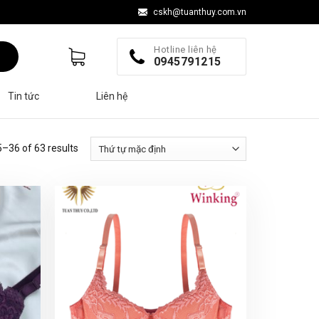
cskh@tuanthuy.com.vn
0945791215
Tin tức
Liên hệ
–36 of 63 results